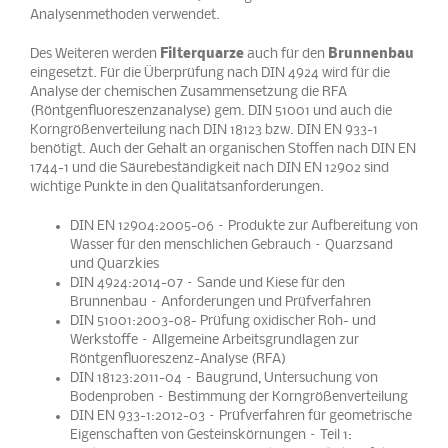
Analysenmethoden verwendet.
Des Weiteren werden
Filterquarze
auch für den
Brunnenbau
eingesetzt. Für die Überprüfung nach DIN 4924 wird für die
Analyse der chemischen Zusammensetzung die RFA
(Röntgenfluoreszenzanalyse) gem. DIN 51001 und auch die
Korngrößenverteilung nach DIN 18123 bzw. DIN EN 933-1
benötigt. Auch der Gehalt an organischen Stoffen nach DIN EN
1744-1 und die Säurebeständigkeit nach DIN EN 12902 sind
wichtige Punkte in den Qualitätsanforderungen.
DIN EN 12904:2005-06 – Produkte zur Aufbereitung von
Wasser für den menschlichen Gebrauch – Quarzsand
und Quarzkies
DIN 4924:2014-07 – Sande und Kiese für den
Brunnenbau – Anforderungen und Prüfverfahren
DIN 51001:2003-08- Prüfung oxidischer Roh- und
Werkstoffe – Allgemeine Arbeitsgrundlagen zur
Röntgenfluoreszenz-Analyse (RFA)
DIN 18123:2011-04 – Baugrund, Untersuchung von
Bodenproben – Bestimmung der Korngrößenverteilung
DIN EN 933-1:2012-03 – Prüfverfahren für geometrische
Eigenschaften von Gesteinskörnungen – Teil 1: